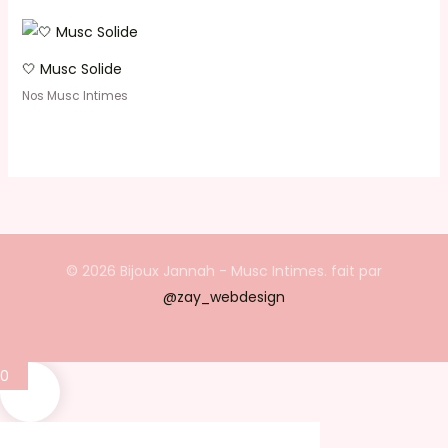
🤍 Musc Solide
Nos Musc Intimes
© 2026 Bijoux Jannah - Musc Intimes. fait par
@zay_webdesign
0