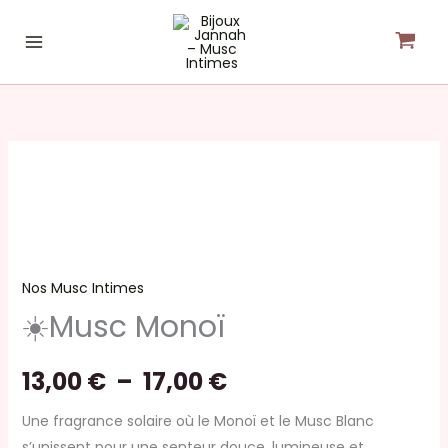
Aller
au
contenu
quantité
Plage
de
de
☀️
Musc
prix :
Monoï
Nos Musc Intimes
13,00 €
☀️Musc Monoï
à
13,00
€
–
17,00
€
17,00 €
Une fragrance solaire où le Monoï et le Musc Blanc
s’unissent pour une senteur douce, lumineuse et